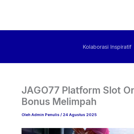
Lewati
ke
konten
Kolaborasi Inspiratif
JAGO77 Platform Slot O
Bonus Melimpah
Oleh
Admin Penulis
/
24 Agustus 2025