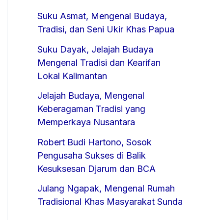
Suku Asmat, Mengenal Budaya,
Tradisi, dan Seni Ukir Khas Papua
Suku Dayak, Jelajah Budaya
Mengenal Tradisi dan Kearifan
Lokal Kalimantan
Jelajah Budaya, Mengenal
Keberagaman Tradisi yang
Memperkaya Nusantara
Robert Budi Hartono, Sosok
Pengusaha Sukses di Balik
Kesuksesan Djarum dan BCA
Julang Ngapak, Mengenal Rumah
Tradisional Khas Masyarakat Sunda