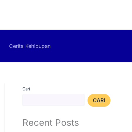
Cerita Kehidupan
Cari
CARI
Recent Posts