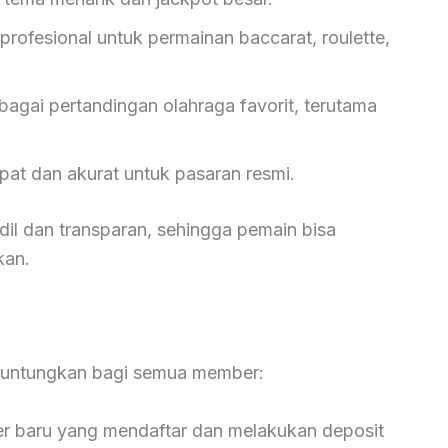
rofesional untuk permainan baccarat, roulette,
bagai pertandingan olahraga favorit, terutama
pat dan akurat untuk pasaran resmi.
adil dan transparan, sehingga pemain bisa
kan.
guntungkan bagi semua member:
 baru yang mendaftar dan melakukan deposit