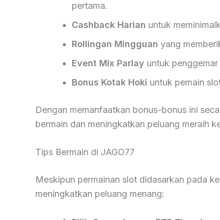
pertama.
Cashback Harian
untuk meminimalka
Rollingan Mingguan
yang memberik
Event Mix Parlay
untuk penggemar 
Bonus Kotak Hoki
untuk pemain slo
Dengan memanfaatkan bonus-bonus ini seca
bermain dan meningkatkan peluang meraih 
Tips Bermain di JAGO77
Meskipun permainan slot didasarkan pada ke
meningkatkan peluang menang: