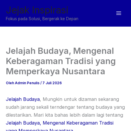
Lewati
Jejak Inspirasi
ke
konten
Fokus pada Solusi, Bergerak ke Depan
Jelajah Budaya, Mengenal
Keberagaman Tradisi yang
Memperkaya Nusantara
Oleh
Admin Penulis
/
7 Juli 2026
Jelajah Budaya
, Mungkin untuk dizaman sekarang
sudah jarang sekali terndengar tentang budaya yang
dilestarikan. Mari kita bahas lebih dalam lagi tentang
Jelajah Budaya, Mengenal Keberagaman Tradisi
yang Memperkaya Nusantara
.