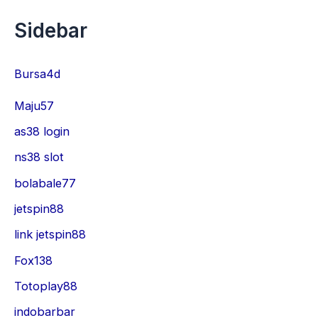
Sidebar
Bursa4d
Maju57
as38 login
ns38 slot
bolabale77
jetspin88
link jetspin88
Fox138
Totoplay88
indobarbar