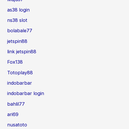
as38 login
ns38 slot
bolabale77
jetspin88
link jetspin88
Fox138
Totoplay88
indobarbar
indobarbar login
bahlil77
ari69
nusatoto