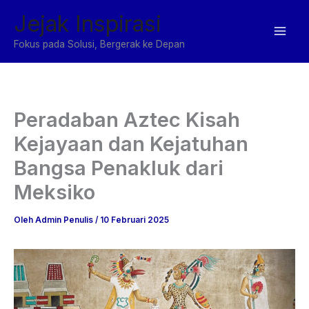
Lewati
Jejak Inspirasi
ke
konten
Fokus pada Solusi, Bergerak ke Depan
Peradaban Aztec Kisah
Kejayaan dan Kejatuhan
Bangsa Penakluk dari
Meksiko
Oleh
Admin Penulis
/
10 Februari 2025