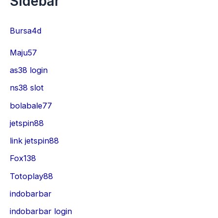
Sidebar
Bursa4d
Maju57
as38 login
ns38 slot
bolabale77
jetspin88
link jetspin88
Fox138
Totoplay88
indobarbar
indobarbar login