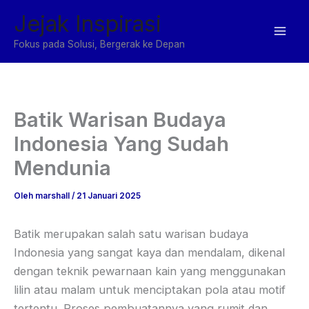
Lewati
Jejak Inspirasi
ke
konten
Fokus pada Solusi, Bergerak ke Depan
Batik Warisan Budaya
Indonesia Yang Sudah
Mendunia
Oleh
marshall
/
21 Januari 2025
Batik merupakan salah satu warisan budaya
Indonesia yang sangat kaya dan mendalam, dikenal
dengan teknik pewarnaan kain yang menggunakan
lilin atau malam untuk menciptakan pola atau motif
tertentu. Proses pembuatannya yang rumit dan