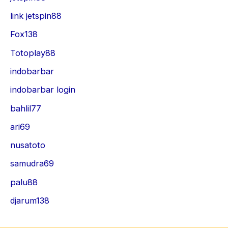
link jetspin88
Fox138
Totoplay88
indobarbar
indobarbar login
bahlil77
ari69
nusatoto
samudra69
palu88
djarum138