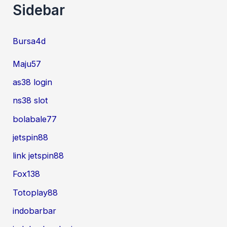
Sidebar
Bursa4d
Maju57
as38 login
ns38 slot
bolabale77
jetspin88
link jetspin88
Fox138
Totoplay88
indobarbar