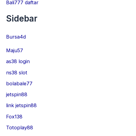
Bali777 daftar
Sidebar
Bursa4d
Maju57
as38 login
ns38 slot
bolabale77
jetspin88
link jetspin88
Fox138
Totoplay88