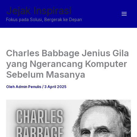
Lewati
Jejak Inspirasi
ke
konten
Fokus pada Solusi, Bergerak ke Depan
Charles Babbage Jenius Gila
yang Ngerancang Komputer
Sebelum Masanya
Oleh
Admin Penulis
/
3 April 2025