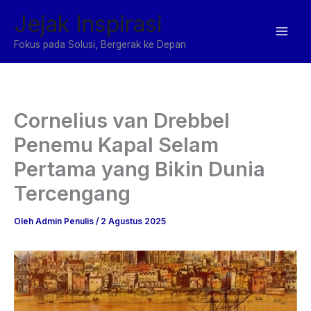
Lewati
Jejak Inspirasi
ke
konten
Fokus pada Solusi, Bergerak ke Depan
Cornelius van Drebbel
Penemu Kapal Selam
Pertama yang Bikin Dunia
Tercengang
Oleh
Admin Penulis
/
2 Agustus 2025