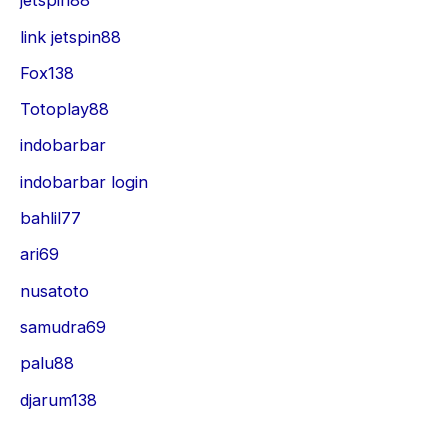
jetspin88
link jetspin88
Fox138
Totoplay88
indobarbar
indobarbar login
bahlil77
ari69
nusatoto
samudra69
palu88
djarum138