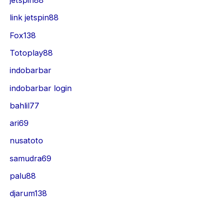
jetspin88
link jetspin88
Fox138
Totoplay88
indobarbar
indobarbar login
bahlil77
ari69
nusatoto
samudra69
palu88
djarum138