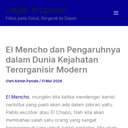
Lewati
Jejak Inspirasi
ke
konten
Fokus pada Solusi, Bergerak ke Depan
El Mencho dan Pengaruhnya
dalam Dunia Kejahatan
Terorganisir Modern
Oleh
Admin Penulis
/
31 Mei 2026
El Mencho
, mungkin kita ketika mendenger kartel
narkoba yang pasti akan ada dalam pikiran yaitu
Pablo escobar atau El Chapo, Nah kita akan
membahas salah satu orang yang sangat
berpengaruh juga untuk kartel narkoba, kita akan