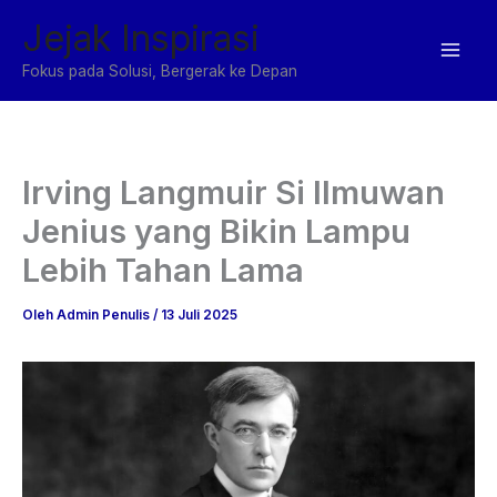
Lewati
Jejak Inspirasi
ke
konten
Fokus pada Solusi, Bergerak ke Depan
Irving Langmuir Si Ilmuwan
Jenius yang Bikin Lampu
Lebih Tahan Lama
Oleh
Admin Penulis
/
13 Juli 2025