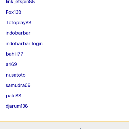
link jetspin88
Fox138
Totoplay88
indobarbar
indobarbar login
bahlil77
ari69
nusatoto
samudra69
palu88
djarum138