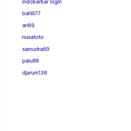
indobarbar login
bahlil77
ari69
nusatoto
samudra69
palu88
djarum138