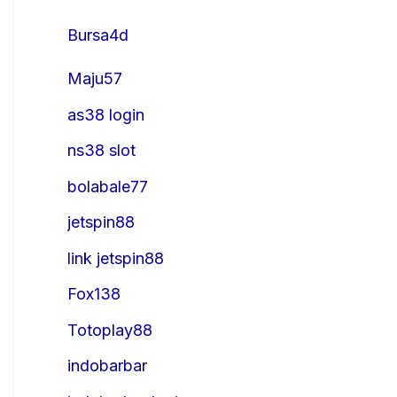
Bursa4d
Maju57
as38 login
ns38 slot
bolabale77
jetspin88
link jetspin88
Fox138
Totoplay88
indobarbar