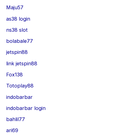
Maju57
as38 login
ns38 slot
bolabale77
jetspin88
link jetspin88
Fox138
Totoplay88
indobarbar
indobarbar login
bahlil77
ari69