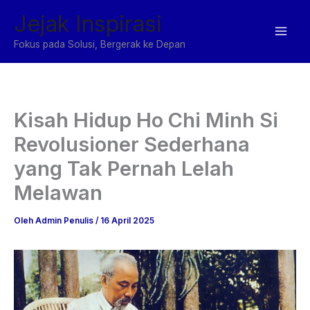
Lewati
Jejak Inspirasi
ke
konten
Fokus pada Solusi, Bergerak ke Depan
Kisah Hidup Ho Chi Minh Si
Revolusioner Sederhana
yang Tak Pernah Lelah
Melawan
Oleh
Admin Penulis
/
16 April 2025