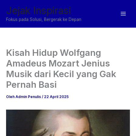
Lewati
Jejak Inspirasi
ke
konten
Fokus pada Solusi, Bergerak ke Depan
Kisah Hidup Wolfgang
Amadeus Mozart Jenius
Musik dari Kecil yang Gak
Pernah Basi
Oleh
Admin Penulis
/
22 April 2025