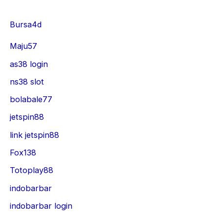
Bursa4d
Maju57
as38 login
ns38 slot
bolabale77
jetspin88
link jetspin88
Fox138
Totoplay88
indobarbar
indobarbar login