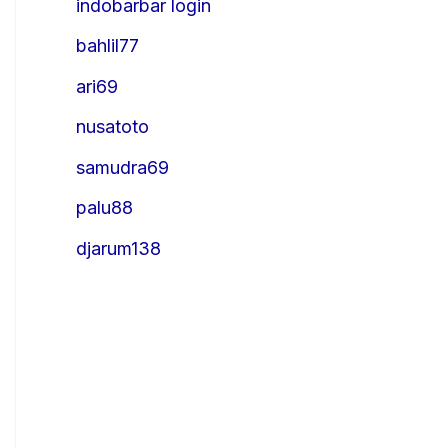
indobarbar login
bahlil77
ari69
nusatoto
samudra69
palu88
djarum138