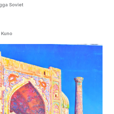
ngga Soviet
 Kuno