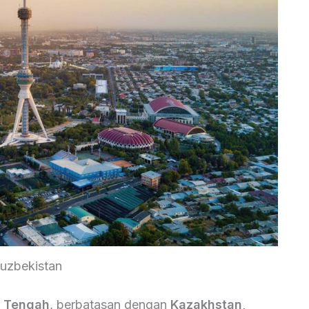
 uzbekistan
a Tengah
, berbatasan dengan
Kazakhstan,