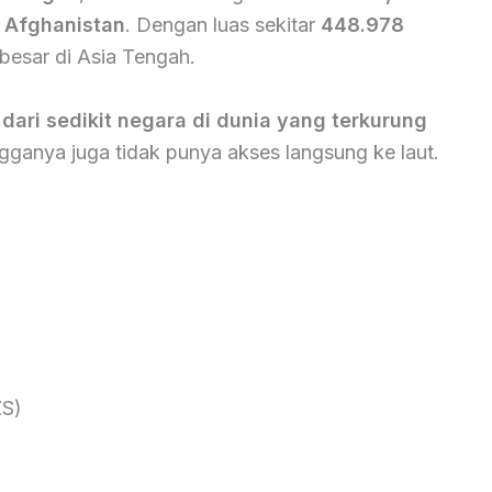
n Afghanistan
. Dengan luas sekitar
448.978
rbesar di Asia Tengah.
 dari sedikit negara di dunia yang terkurung
ngganya juga tidak punya akses langsung ke laut.
ZS)