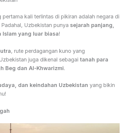
pertama kali terlintas di pikiran adalah negara di
. Padahal, Uzbekistan punya
sejarah panjang,
 Islam yang luar biasa
!
Sutra
, rute perdagangan kuno yang
, Uzbekistan juga dikenal sebagai
tanah para
gh Beg dan Al-Khwarizmi
.
budaya, dan keindahan Uzbekistan
yang bikin
mu!
ngah