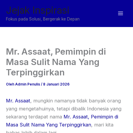
Lewati
Jejak Inspirasi
ke
konten
Fokus pada Solusi, Bergerak ke Depan
Mr. Assaat, Pemimpin di
Masa Sulit Nama Yang
Terpinggirkan
Oleh
Admin Penulis
/
8 Januari 2026
Mr. Assaat
, mungkin namanya tidak banyak orang
yang mengetahuinya, tetapi dibalik Indonesia yang
sekarang terdapat nama
Mr. Assaat, Pemimpin di
Masa Sulit Nama Yang Terpinggirkan
, mari kita
bahas lebih dalam lagi.