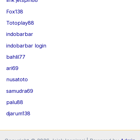
link jetspin88
Fox138
Totoplay88
indobarbar
indobarbar login
bahlil77
ari69
nusatoto
samudra69
palu88
djarum138