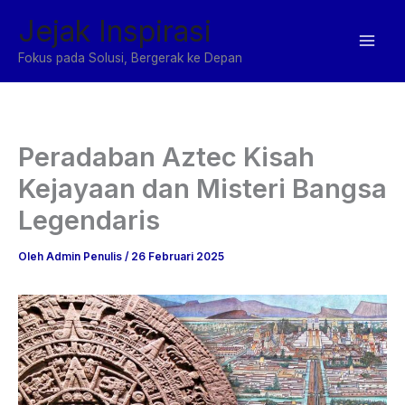
Lewati
Jejak Inspirasi
ke
konten
Fokus pada Solusi, Bergerak ke Depan
Peradaban Aztec Kisah
Kejayaan dan Misteri Bangsa
Legendaris
Oleh
Admin Penulis
/
26 Februari 2025