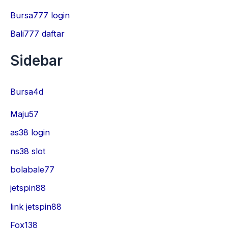
Bursa777 login
Bali777 daftar
Sidebar
Bursa4d
Maju57
as38 login
ns38 slot
bolabale77
jetspin88
link jetspin88
Fox138