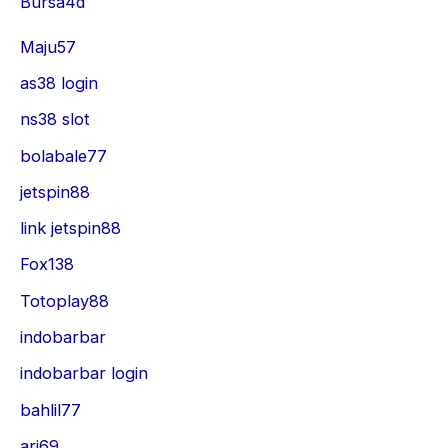
Bursa4d
Maju57
as38 login
ns38 slot
bolabale77
jetspin88
link jetspin88
Fox138
Totoplay88
indobarbar
indobarbar login
bahlil77
ari69