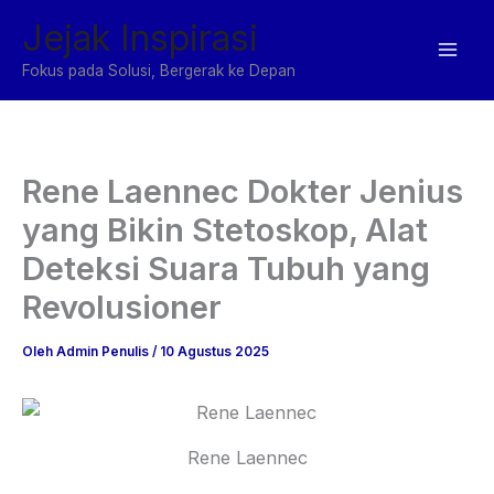
Lewati
Jejak Inspirasi
ke
konten
Fokus pada Solusi, Bergerak ke Depan
Rene Laennec Dokter Jenius
yang Bikin Stetoskop, Alat
Deteksi Suara Tubuh yang
Revolusioner
Oleh
Admin Penulis
/
10 Agustus 2025
Rene Laennec