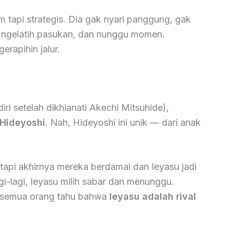
m tapi strategis. Dia gak nyari panggung, gak
, ngelatih pasukan, dan nunggu momen.
erapihin jalur.
ri setelah dikhianati Akechi Mitsuhide),
Hideyoshi
. Nah, Hideyoshi ini unik — dari anak
tapi akhirnya mereka berdamai dan Ieyasu jadi
gi-lagi, Ieyasu milih sabar dan menunggu.
, semua orang tahu bahwa
Ieyasu adalah rival