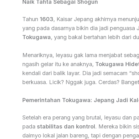
Naik Tahta Sebagai Shogun
Tahun
1603
, Kaisar Jepang akhirnya menunj
yang pada dasarnya bikin dia jadi penguasa J
Tokugawa
, yang bakal bertahan lebih dari d
Menariknya, Ieyasu gak lama menjabat sebaga
ngasih gelar itu ke anaknya,
Tokugawa Hide
kendali dari balik layar. Dia jadi semacam “s
berkuasa. Licik? Nggak juga. Cerdas? Banget
Pemerintahan Tokugawa: Jepang Jadi Ka
Setelah era perang yang brutal, Ieyasu dan
pada
stabilitas dan kontrol
. Mereka bikin s
daimyo lokal jalan bareng, tapi dengan peng