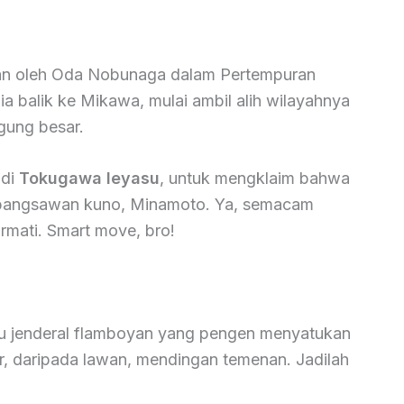
kan oleh Oda Nobunaga dalam Pertempuran
a balik ke Mikawa, mulai ambil alih wilayahnya
gung besar.
adi
Tokugawa Ieyasu
, untuk mengklaim bahwa
 bangsawan kuno, Minamoto. Ya, semacam
ormati. Smart move, bro!
tu jenderal flamboyan yang pengen menyatukan
r, daripada lawan, mendingan temenan. Jadilah