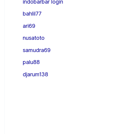
indobarbar login
bahlil77
ari69
nusatoto
samudra69
palu88
djarum138