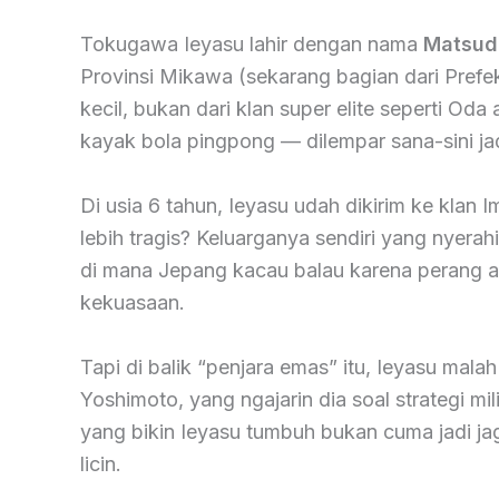
Tokugawa Ieyasu lahir dengan nama
Matsud
Provinsi Mikawa (sekarang bagian dari Prefek
kecil, bukan dari klan super elite seperti Oda
kayak bola pingpong — dilempar sana-sini ja
Di usia 6 tahun, Ieyasu udah dikirim ke klan
lebih tragis? Keluarganya sendiri yang nyerah
di mana Jepang kacau balau karena perang a
kekuasaan.
Tapi di balik “penjara emas” itu, Ieyasu mal
Yoshimoto, yang ngajarin dia soal strategi mil
yang bikin Ieyasu tumbuh bukan cuma jadi jag
licin.