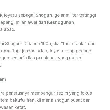
uk Ieyasu sebagai
Shogun
, gelar militer tertinggi
epang. Inilah awal dari
Keshogunan
ua abad.
i Shogun. Di tahun 1605, dia “turun tahta” dan
tada
. Tapi jangan salah, Ieyasu tetap pegang
hogun senior” alias pensiunan yang masih
.
lem
 para penerusnya membangun rezim yang fokus
istem
bakufu-han
, di mana shogun pusat dan
awasan ketat.