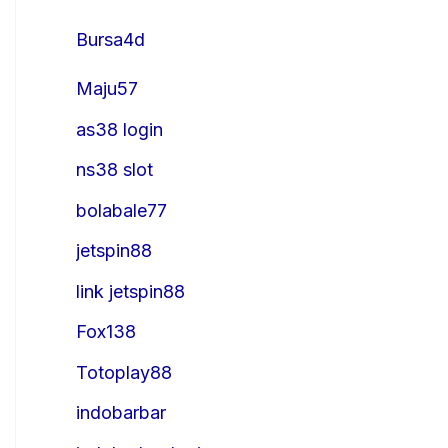
Bursa4d
Maju57
as38 login
ns38 slot
bolabale77
jetspin88
link jetspin88
Fox138
Totoplay88
indobarbar