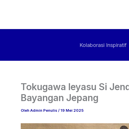
Lewati
ke
konten
Kolaborasi Inspiratif
Tokugawa Ieyasu Si Jende
Bayangan Jepang
Oleh
Admin Penulis
/
19 Mei 2025