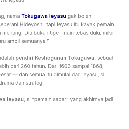
ang, nama
Tokugawa Ieyasu
gak boleh
berani Hideyoshi, tapi Ieyasu itu kayak pemain
 menang. Dia bukan tipe “main tebas dulu, mikir
aru ambil semuanya.”
 adalah
pendiri Keshogunan Tokugawa
, sebuah
lebih dari 260 tahun. Dari 1603 sampai 1868,
sar — dan semua itu dimulai dari Ieyasu, si
rama dan strategi.
wa Ieyasu
, si “pemain sabar” yang akhirnya jadi